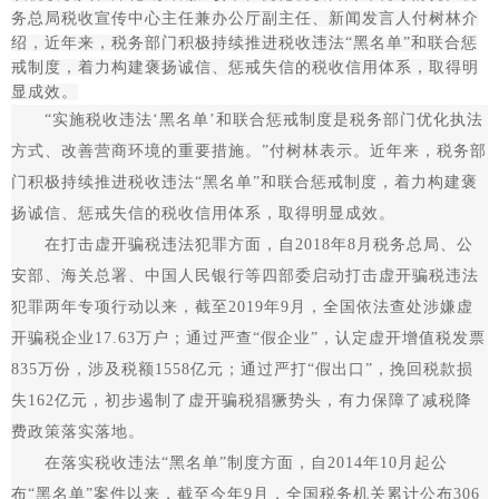
务总局税收宣传中心主任兼办公厅副主任、新闻发言人付树林介
绍，近年来，税务部门积极持续推进税收违法“黑名单”和联合惩
戒制度，着力构建褒扬诚信、惩戒失信的税收信用体系，取得明
显成效。
“实施税收违法‘黑名单’和联合惩戒制度是税务部门优化执法
方式、改善营商环境的重要措施。”付树林表示。近年来，税务部
门积极持续推进税收违法“黑名单”和联合惩戒制度，着力构建褒
扬诚信、惩戒失信的税收信用体系，取得明显成效。
在打击虚开骗税违法犯罪方面，自2018年8月税务总局、公
安部、海关总署、中国人民银行等四部委启动打击虚开骗税违法
犯罪两年专项行动以来，截至2019年9月，全国依法查处涉嫌虚
开骗税企业17.63万户；通过严查“假企业”，认定虚开增值税发票
835万份，涉及税额1558亿元；通过严打“假出口”，挽回税款损
失162亿元，初步遏制了虚开骗税猖獗势头，有力保障了减税降
费政策落实落地。
在落实税收违法“黑名单”制度方面，自2014年10月起公
布“黑名单”案件以来，截至今年9月，全国税务机关累计公布306