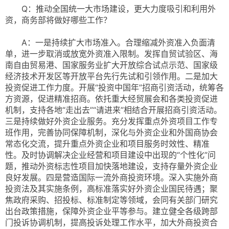
Q：推动全国统一大市场建设，更大力度吸引和利用外
资，商务部将做好哪些工作？
A：一是持续扩大市场准入。合理缩减外资准入负面清
单，进一步取消或放宽外资准入限制。发挥自贸试验区、海
南自由贸易港、国家服务业扩大开放综合试点示范、国家级
经济技术开发区等开放平台先行先试和引领作用。二是加大
投资促进工作力度。开展“投资中国年”招商引资活动，统筹各
方资源，促进精准招商。依托重大经贸展会和各类投资促进
机制，支持各地“走出去”“请进来”相结合开展招商引资活动。
三是持续做好外资企业服务。充分发挥重点外资项目工作专
班作用，完善协同保障机制，深化与外资企业和外国商协会
常态化交流，提升重点外资企业和项目服务时效性、精准
性。及时协调解决企业经营和项目建设中出现的“个性化”问
题，推动外资标志性项目加快落地建设，支持存量外资企业
良好发展。四是营造国际一流外商投资环境。深入实施外商
投资法及其实施条例，高标准落实好外资企业国民待遇；聚
焦政府采购、招投标、标准制定等领域，会同有关部门研究
出台政策措施，保障外资企业平等参与。建立健全各级跨部
门投诉协调机制，提高投诉处理工作水平，加大外商投资合