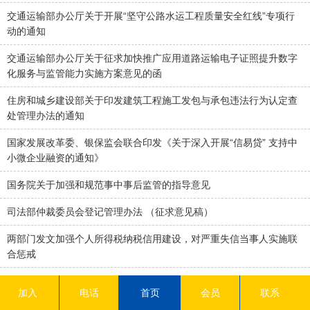
交通运输部办公厅关于开展“坚守公路水运工程质量安全红线”专项行
动的通知
交通运输部办公厅关于征求加快推广应用道路运输电子证照提升数字
化服务与监管能力实施方案意见的函
住房和城乡建设部关于印发建筑工程施工发包与承包违法行为认定查
处管理办法的通知
国家发展改革委、银保监会联合印发《关于深入开展“信易贷” 支持中
小微企业融资的通知》
国务院关于加强和规范事中事后监管的指导意见
司法部仲裁委员会登记管理办法 （征求意见稿）
两部门发文加强个人所得税纳税信用建设，对严重失信当事人实施联
合惩戒
关于进一步规范适用环境行政处罚自由裁量权的指导意见
加入
电话
首页
会员
联系
教育部等八部门关于引导规范教育移动互联网应用有序健康发展的意